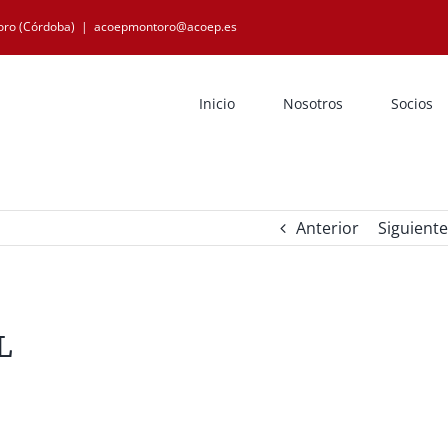
oro (Córdoba)
|
acoepmontoro@acoep.es
Inicio
Nosotros
Socios
Anterior
Siguiente
L