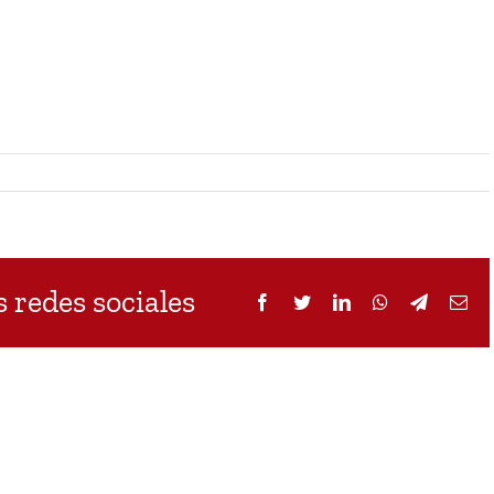
 redes sociales
Facebook
Twitter
LinkedIn
WhatsApp
Telegram
Cor
ele